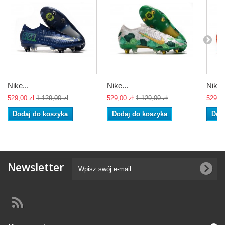
Nike...
Nike...
Nike..
529,00 zł
1 129,00 zł
529,00 zł
1 129,00 zł
529,00
Dodaj do koszyka
Dodaj do koszyka
Dod
Newsletter