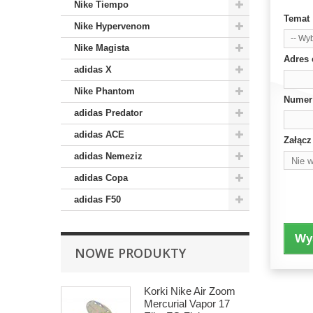
Nike Tiempo
Temat
Nike Hypervenom
-- Wyb
Nike Magista
Adres 
adidas X
Nike Phantom
Numer
adidas Predator
adidas ACE
Załącz
adidas Nemeziz
Nie w
adidas Copa
Wybie
adidas F50
Wyś
NOWE PRODUKTY
Korki Nike Air Zoom
Mercurial Vapor 17