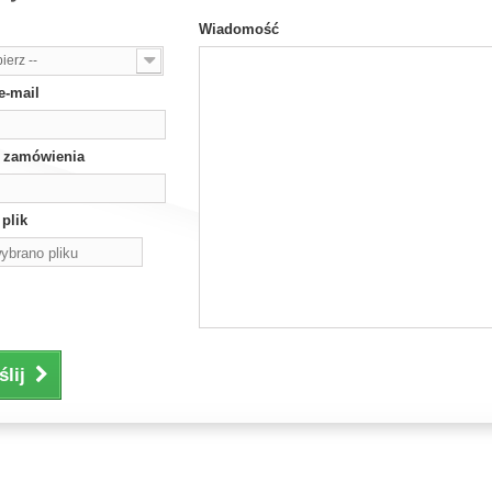
Wiadomość
ierz --
e-mail
 zamówienia
 plik
ybrano pliku
rz plik
lij