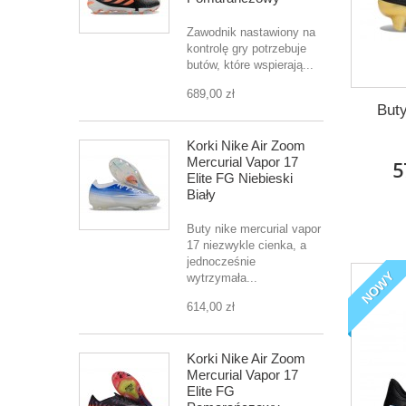
Zawodnik nastawiony na
kontrolę gry potrzebuje
butów, które wspierają...
689,00 zł
Buty
Korki Nike Air Zoom
Mercurial Vapor 17
5
Elite FG Niebieski
Biały
Buty nike mercurial vapor
17 niezwykle cienka, a
jednocześnie
NOWY
wytrzymała...
614,00 zł
Korki Nike Air Zoom
Mercurial Vapor 17
Elite FG