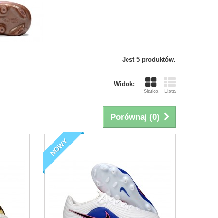
Jest 5 produktów.
Widok:
Siatka
Lista
Porównaj (
0
)
NOWY