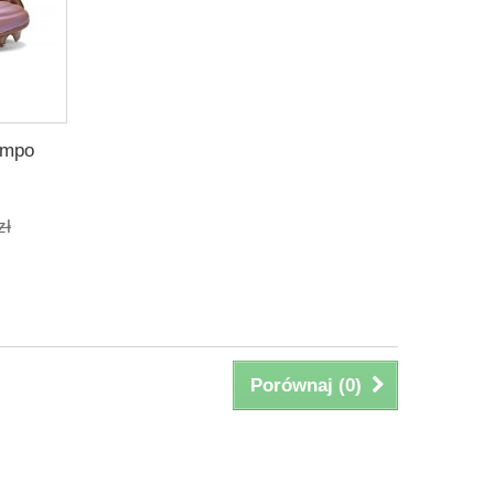
iempo
zł
Porównaj (
0
)