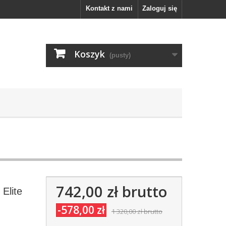
Kontakt z nami
Zaloguj się
Koszyk
(pusty)
742,00 zł
brutto
Elite
-578,00 zł
1 320,00 zł
brutto