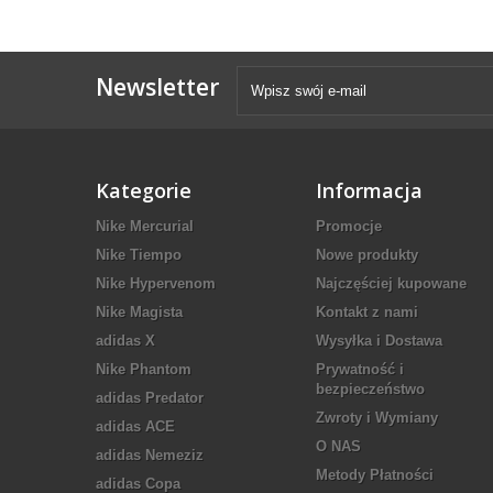
Newsletter
Kategorie
Informacja
Nike Mercurial
Promocje
Nike Tiempo
Nowe produkty
Nike Hypervenom
Najczęściej kupowane
Nike Magista
Kontakt z nami
adidas X
Wysyłka i Dostawa
Nike Phantom
Prywatność i
bezpieczeństwo
adidas Predator
Zwroty i Wymiany
adidas ACE
O NAS
adidas Nemeziz
Metody Płatności
adidas Copa