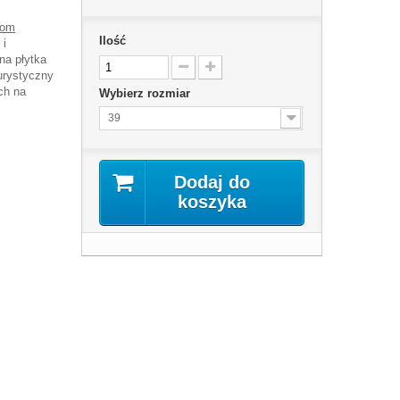
oom
Ilość
 i
na płytka
urystyczny
ch na
Wybierz rozmiar
39
Dodaj do
koszyka