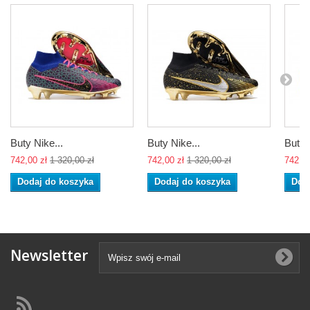
Buty Nike...
Buty Nike...
Buty 
742,00 zł
1 320,00 zł
742,00 zł
1 320,00 zł
742,00
Dodaj do koszyka
Dodaj do koszyka
Dod
Newsletter