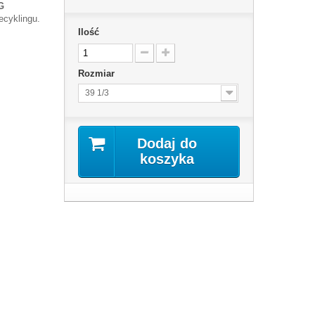
G
ecyklingu.
Ilość
Rozmiar
39 1/3
Dodaj do
koszyka