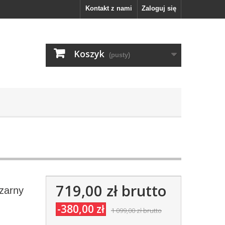
Kontakt z nami
Zaloguj się
Koszyk
(pusty)
719,00 zł
brutto
zarny
-380,00 zł
1 099,00 zł
brutto