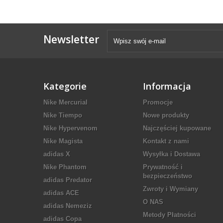
Newsletter
Kategorie
Informacja
Nike Mercurial
Promocje
Nike Tiempo
Nowe produkty
Nike Hypervenom
Najczęściej kupowane
Nike Magista
Kontakt z nami
adidas X
Wysyłka i Dostawa
Nike Phantom
Prywatność i
bezpieczeństwo
adidas Predator
Zwroty i Wymiany
adidas ACE
O NAS
adidas Nemeziz
Metody Płatności
adidas Copa