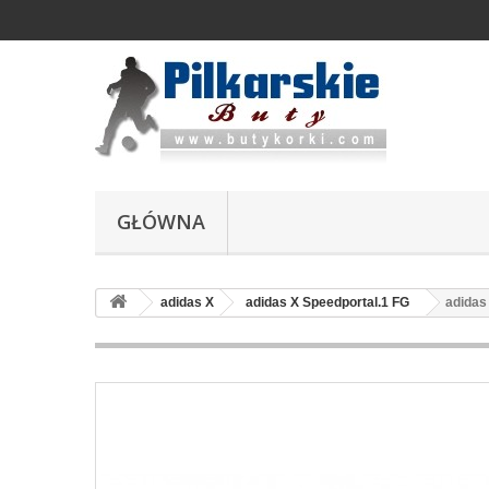
GŁÓWNA
adidas X
adidas X Speedportal.1 FG
adidas