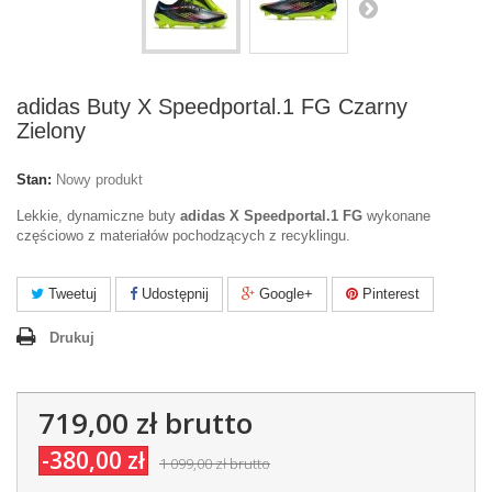
adidas Buty X Speedportal.1 FG Czarny
Zielony
Stan:
Nowy produkt
Lekkie, dynamiczne buty
adidas X Speedportal.1 FG
wykonane
częściowo z materiałów pochodzących z recyklingu.
Tweetuj
Udostępnij
Google+
Pinterest
Drukuj
719,00 zł
brutto
-380,00 zł
1 099,00 zł
brutto