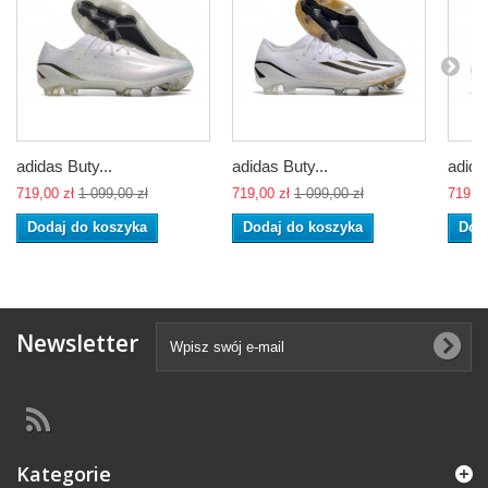
adidas Buty...
adidas Buty...
adida
719,00 zł
1 099,00 zł
719,00 zł
1 099,00 zł
719,00
Dodaj do koszyka
Dodaj do koszyka
Dod
Newsletter
Kategorie