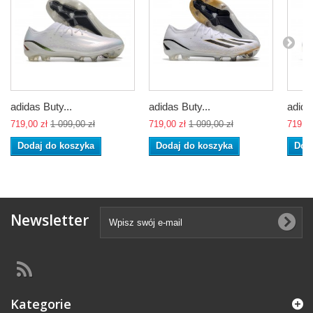
adidas Buty...
adidas Buty...
adida
719,00 zł
1 099,00 zł
719,00 zł
1 099,00 zł
719,00
Dodaj do koszyka
Dodaj do koszyka
Dod
Newsletter
Kategorie