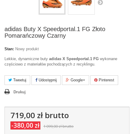
adidas Buty X Speedportal.1 FG Złoto
Pomarańczowy Czarny
Stan:
Nowy produkt
Lekkie, dynamiczne buty
adidas X Speedportal.1 FG
wykonane
częściowo z materiałów pochodzących z recyklingu.
Tweetuj
Udostępnij
Google+
Pinterest
Drukuj
719,00 zł
brutto
-380,00 zł
1 099,00 zł
brutto