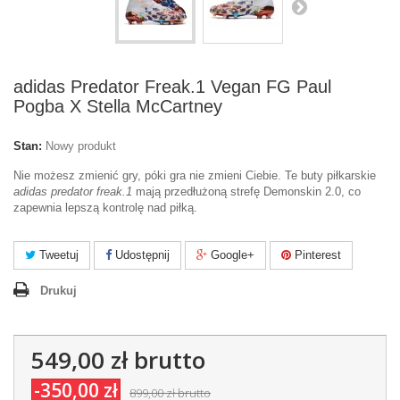
adidas Predator Freak.1 Vegan FG Paul
Pogba X Stella McCartney
Stan:
Nowy produkt
Nie możesz zmienić gry, póki gra nie zmieni Ciebie. Te buty piłkarskie
adidas predator freak.1
mają przedłużoną strefę Demonskin 2.0, co
zapewnia lepszą kontrolę nad piłką.
Tweetuj
Udostępnij
Google+
Pinterest
Drukuj
549,00 zł
brutto
-350,00 zł
899,00 zł
brutto