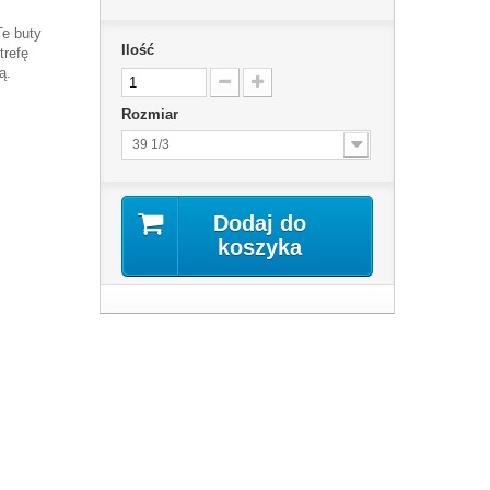
Te buty
Ilość
trefę
ą.
Rozmiar
39 1/3
Dodaj do
koszyka