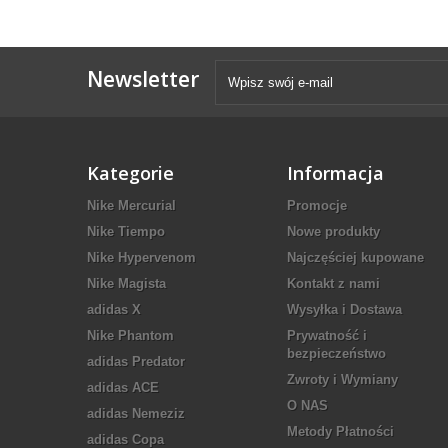
Newsletter
Kategorie
Informacja
Nike Mercurial
Promocje
Nike Tiempo
Nowe produkty
Nike Hypervenom
Najczęściej kupowane
Nike Magista
Kontakt z nami
adidas X
Wysyłka i Dostawa
Nike Phantom
Prywatność i
bezpieczeństwo
adidas Predator
Zwroty i Wymiany
adidas ACE
O NAS
adidas Nemeziz
Metody Płatności
adidas Copa