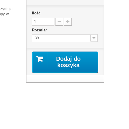
zystuje
Ilość
opy w
Rozmiar
39
Dodaj do
koszyka