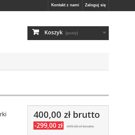
Kontakt z nami
Zaloguj się
Koszyk
(pusty)
400,00 zł
brutto
rki
-299,00 zł
699,00 zł
brutto