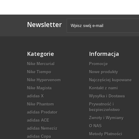
Newsletter
Kategorie
Informacja
Nike Mercurial
Promocje
Nike Tiempo
Nowe produkty
Nike Hypervenom
Najczęściej kupowane
Nike Magista
Kontakt z nami
adidas X
Wysyłka i Dostawa
Nike Phantom
Prywatność i
bezpieczeństwo
adidas Predator
Zwroty i Wymiany
adidas ACE
O NAS
adidas Nemeziz
Metody Płatności
adidas Copa