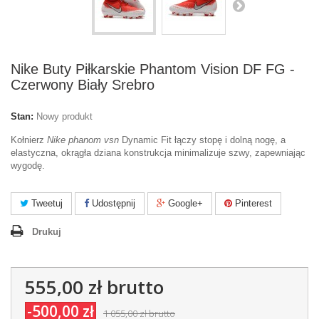
Nike Buty Piłkarskie Phantom Vision DF FG -
Czerwony Biały Srebro
Stan:
Nowy produkt
Kołnierz
Nike phanom vsn
Dynamic Fit łączy stopę i dolną nogę, a
elastyczna, okrągła dziana konstrukcja minimalizuje szwy, zapewniając
wygodę.
Tweetuj
Udostępnij
Google+
Pinterest
Drukuj
555,00 zł
brutto
-500,00 zł
1 055,00 zł
brutto