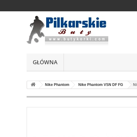
GŁÓWNA
Nike Phantom
Nike Phantom VSN DF FG
Ni