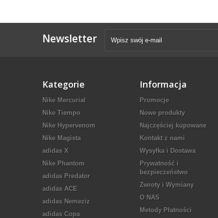
Newsletter
Kategorie
Informacja
Nike Mercurial
Promocje
Nike Tiempo
Nowe produkty
Nike Hypervenom
Najczęściej kupowane
Nike Magista
Kontakt z nami
adidas X
Wysyłka i Dostawa
Nike Phantom
Prywatność i
bezpieczeństwo
adidas Predator
Zwroty i Wymiany
adidas ACE
O NAS
adidas Nemeziz
Metody Płatności
adidas Copa