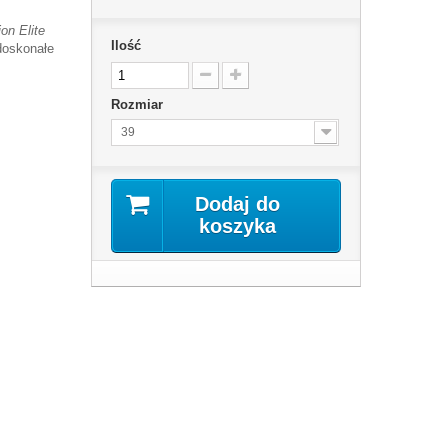
on Elite
Ilość
doskonałe
Rozmiar
39
Dodaj do
koszyka