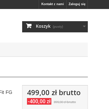
Kontakt z nami
Zaloguj się
Koszyk
(pusty)
499,00 zł
brutto
Fit FG
-400,00 zł
899,00 zł
brutto