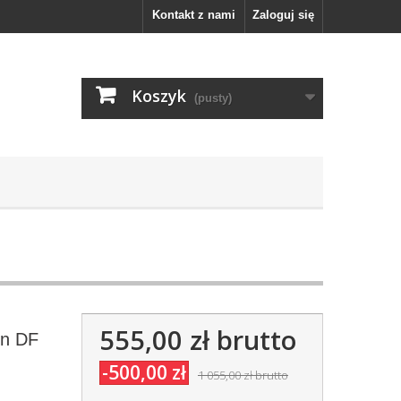
Kontakt z nami
Zaloguj się
Koszyk
(pusty)
555,00 zł
brutto
on DF
-500,00 zł
1 055,00 zł
brutto