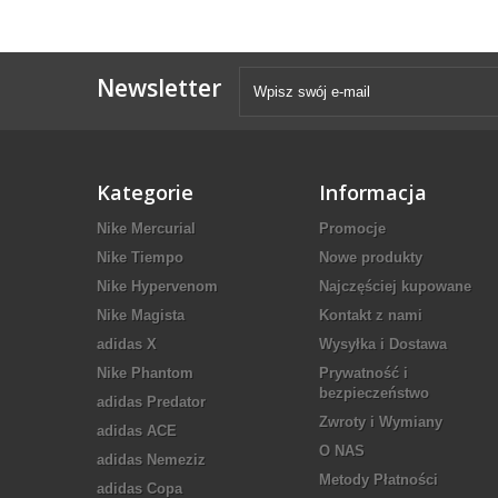
Newsletter
Kategorie
Informacja
Nike Mercurial
Promocje
Nike Tiempo
Nowe produkty
Nike Hypervenom
Najczęściej kupowane
Nike Magista
Kontakt z nami
adidas X
Wysyłka i Dostawa
Nike Phantom
Prywatność i
bezpieczeństwo
adidas Predator
Zwroty i Wymiany
adidas ACE
O NAS
adidas Nemeziz
Metody Płatności
adidas Copa