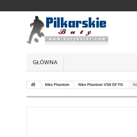
GŁÓWNA
Nike Phantom
Nike Phantom VSN DF FG
Ni