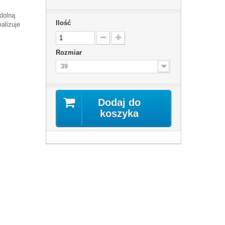
dolną
Ilość
alizuje
Rozmiar
39
Dodaj do
koszyka