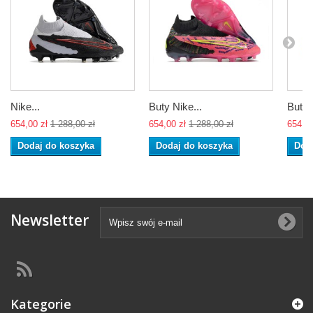
Nike...
Buty Nike...
Buty 
654,00 zł
1 288,00 zł
654,00 zł
1 288,00 zł
654,00
Dodaj do koszyka
Dodaj do koszyka
Dod
Newsletter
Kategorie