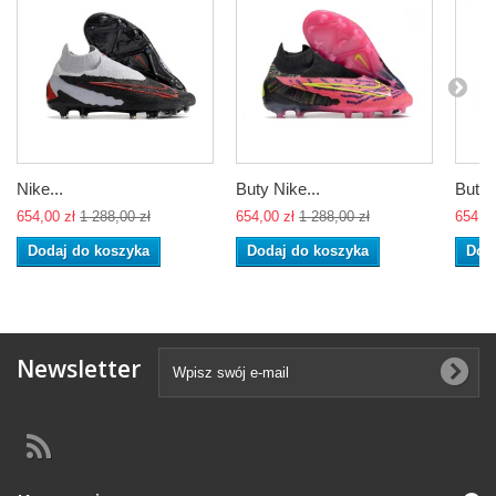
Nike...
Buty Nike...
Buty 
654,00 zł
1 288,00 zł
654,00 zł
1 288,00 zł
654,00
Dodaj do koszyka
Dodaj do koszyka
Dod
Newsletter