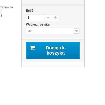
t zapewnia
Ilość
o
 i
Wybierz rozmiar
39
Dodaj do
koszyka