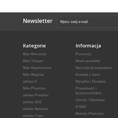
Newsletter
Kategorie
Informacja
Nike Mercurial
Promocje
Nike Tiempo
Nowe produkty
Nike Hypervenom
Najczęściej kupowane
Nike Magista
Kontakt z nami
adidas X
Wysyłka i Dostawa
Nike Phantom
Prywatność i
bezpieczeństwo
adidas Predator
Zwroty i Wymiany
adidas ACE
O NAS
adidas Nemeziz
Metody Płatności
adidas Copa