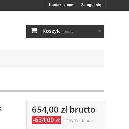
Kontakt z nami
Zaloguj się
Koszyk
(pusty)
654,00 zł
brutto
G
-634,00 zł
1 288,00 zł
brutto