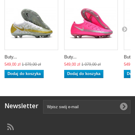
Buty...
Buty...
Buty..
549,00 zł
1 079,00 zł
549,00 zł
1 079,00 zł
549,00
Dodaj do koszyka
Dodaj do koszyka
Dod
Newsletter