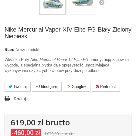
Nike Mercurial Vapor XIV Elite FG Biały Zielony
Niebieski
Stan:
Nowy produkt
Wkładka Buty
Nike Mercurial Vapor 14 Elite FG
amortyzacją zapewnia
wygodę, a specjalna płytka daje sprężystość umożliwiającą
wykonywanie szybszych zwrotów przy dużej prędkości.
Tweetuj
Udostępnij
Google+
Pinterest
Drukuj
619,00 zł
brutto
-460,00 zł
1 079,00 zł
brutto