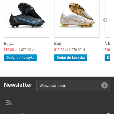
Buty...
Buty...
Nike..
619,00 zł
1 079,00 zł
619,00 zł
1 079,00 zł
619,00
Dodaj do koszyka
Dodaj do koszyka
Dod
Newsletter