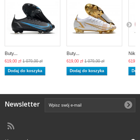
Buty...
Buty...
Nike..
619,00 zł
1 079,00 zł
619,00 zł
1 079,00 zł
619,00
Dodaj do koszyka
Dodaj do koszyka
Dod
Newsletter