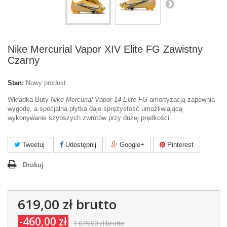
Nike Mercurial Vapor XIV Elite FG Zawistny
Czarny
Stan:
Nowy produkt
Wkładka Buty
Nike Mercurial Vapor 14 Elite FG
amortyzacją zapewnia
wygodę, a specjalna płytka daje sprężystość umożliwiającą
wykonywanie szybszych zwrotów przy dużej prędkości.
Tweetuj
Udostępnij
Google+
Pinterest
Drukuj
619,00 zł
brutto
-460,00 zł
1 079,00 zł
brutto