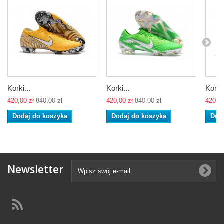
Korki...
Korki...
Korki.
420,00 zł
840,00 zł
420,00 zł
840,00 zł
420,00
Dodaj do koszyka
Dodaj do koszyka
Dod
Newsletter