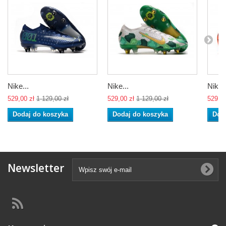
Nike...
Nike...
Nike..
529,00 zł
1 129,00 zł
529,00 zł
1 129,00 zł
529,00
Dodaj do koszyka
Dodaj do koszyka
Dod
Newsletter