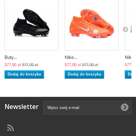
Buty...
Nike...
Nike..
577,00 zł
977,00 zł
577,00 zł
977,00 zł
577,00
Dodaj do koszyka
Dodaj do koszyka
Dod
Newsletter