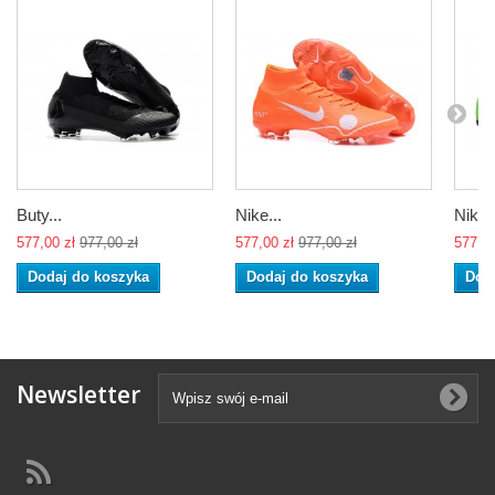
Buty...
Nike...
Nike..
577,00 zł
977,00 zł
577,00 zł
977,00 zł
577,00
Dodaj do koszyka
Dodaj do koszyka
Dod
Newsletter