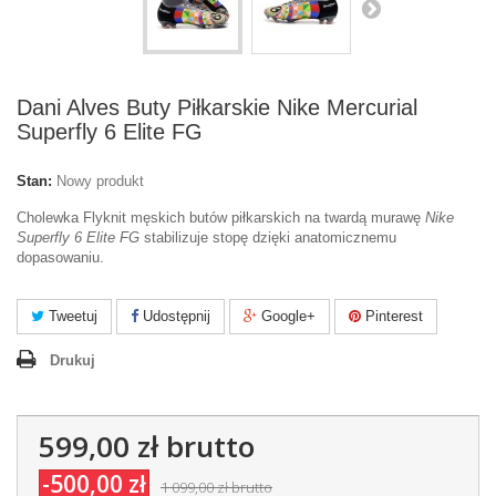
Dani Alves Buty Piłkarskie Nike Mercurial
Superfly 6 Elite FG
Stan:
Nowy produkt
Cholewka Flyknit męskich butów piłkarskich na twardą murawę
Nike
Superfly 6 Elite FG
stabilizuje stopę dzięki anatomicznemu
dopasowaniu.
Tweetuj
Udostępnij
Google+
Pinterest
Drukuj
599,00 zł
brutto
-500,00 zł
1 099,00 zł
brutto