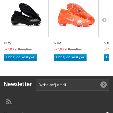
Buty...
Nike...
Nike..
577,00 zł
977,00 zł
577,00 zł
977,00 zł
577,00
Dodaj do koszyka
Dodaj do koszyka
Dod
Newsletter