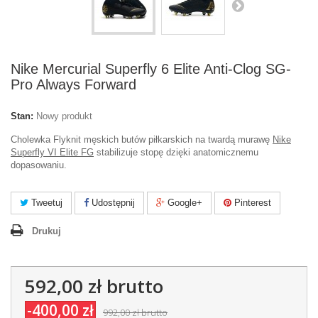
Nike Mercurial Superfly 6 Elite Anti-Clog SG-
Pro Always Forward
Stan:
Nowy produkt
Cholewka Flyknit męskich butów piłkarskich na twardą murawę
Nike
Superfly VI Elite FG
stabilizuje stopę dzięki anatomicznemu
dopasowaniu.
Tweetuj
Udostępnij
Google+
Pinterest
Drukuj
592,00 zł
brutto
-400,00 zł
992,00 zł
brutto