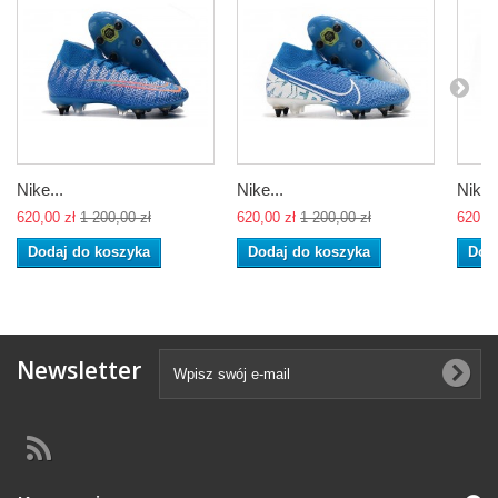
Nike...
Nike...
Nike..
620,00 zł
1 200,00 zł
620,00 zł
1 200,00 zł
620,00
Dodaj do koszyka
Dodaj do koszyka
Dod
Newsletter