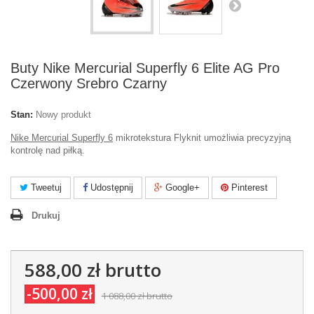
Buty Nike Mercurial Superfly 6 Elite AG Pro
Czerwony Srebro Czarny
Stan:
Nowy produkt
Nike Mercurial Superfly 6
mikrotekstura Flyknit umożliwia precyzyjną
kontrolę nad piłką.
Tweetuj
Udostępnij
Google+
Pinterest
Drukuj
588,00 zł
brutto
-500,00 zł
1 088,00 zł
brutto