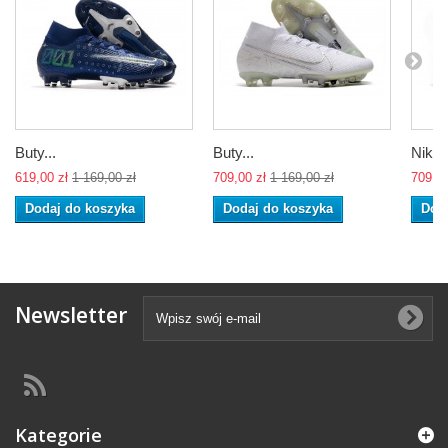
Buty...
Buty...
Nike..
619,00 zł
1 169,00 zł
709,00 zł
1 169,00 zł
709,00
Dodaj do koszyka
Dodaj do koszyka
Dod
Newsletter
Kategorie