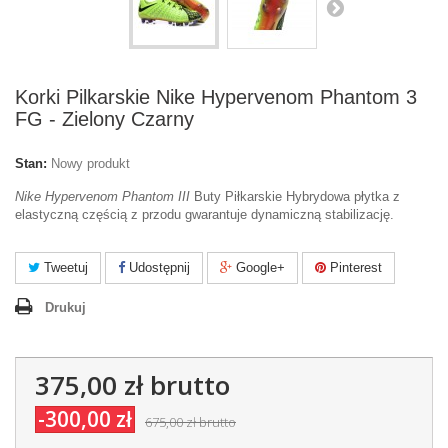
Korki Pilkarskie Nike Hypervenom Phantom 3
FG - Zielony Czarny
Stan:
Nowy produkt
Nike Hypervenom Phantom III
Buty
P
iłkarskie
Hybrydowa płytka z
elastyczną częścią z przodu gwarantuje dynamiczną stabilizację.
Tweetuj
Udostępnij
Google+
Pinterest
Drukuj
375,00 zł
brutto
-300,00 zł
675,00 zł
brutto