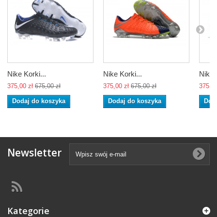
Nike Korki...
Nike Korki...
Nike K
375,00 zł
675,00 zł
375,00 zł
675,00 zł
375,00
Dodaj do koszyka
Dodaj do koszyka
Dod
Newsletter
Kategorie