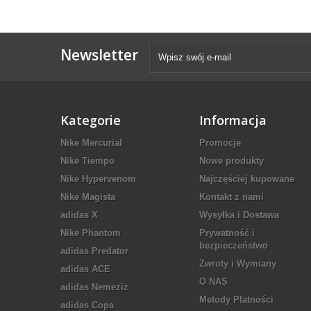
Newsletter
Kategorie
Informacja
Nike Mercurial
Promocje
Nike Tiempo
Nowe produkty
Nike Hypervenom
Najczęściej kupowane
Nike Magista
Kontakt z nami
adidas X
Wysyłka i Dostawa
Nike Phantom
Prywatność i
bezpieczeństwo
adidas Predator
Zwroty i Wymiany
adidas ACE
O NAS
adidas Nemeziz
Metody Płatności
adidas Copa