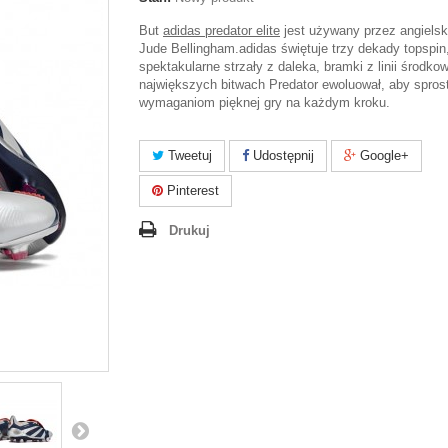
But
adidas predator elite
jest używany przez angiels
Jude Bellingham.adidas świętuje trzy dekady topspin
spektakularne strzały z daleka, bramki z linii środkow
największych bitwach Predator ewoluował, aby spros
wymaganiom pięknej gry na każdym kroku.
Tweetuj
Udostępnij
Google+
Pinterest
Drukuj