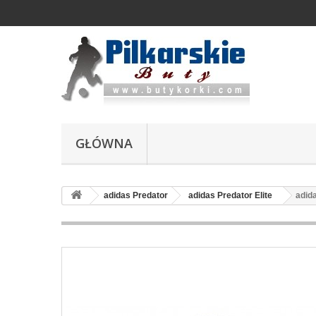
GŁÓWNA
adidas Predator
adidas Predator Elite
adid