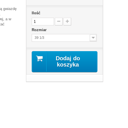
ką gwiazdę
Ilość
,
ej, a w
tać
Rozmiar
39 1/3
Dodaj do
koszyka