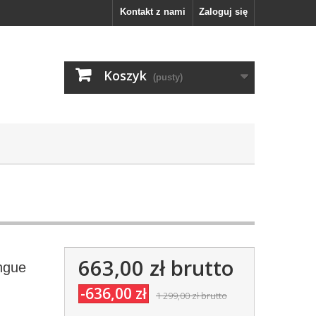
Kontakt z nami
Zaloguj się
Koszyk
(pusty)
663,00 zł
brutto
ongue
-636,00 zł
1 299,00 zł
brutto