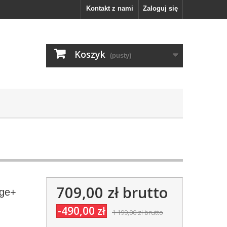
Kontakt z nami
Zaloguj się
Koszyk
(pusty)
709,00 zł
brutto
dge+
-490,00 zł
1 199,00 zł
brutto