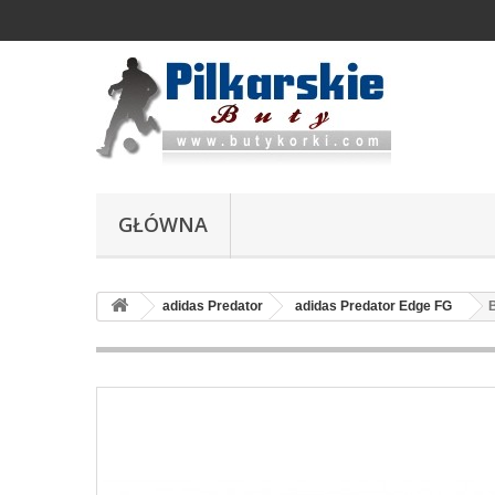
GŁÓWNA
adidas Predator
adidas Predator Edge FG
B