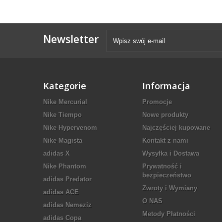
Newsletter
Kategorie
Informacja
Nike Mercurial
Promocje
Nike Tiempo
Nowe produkty
Nike Hypervenom
Najczęściej kupowane
Nike Magista
Kontakt z nami
adidas X
Wysyłka i Dostawa
Nike Phantom
Prywatność i
bezpieczeństwo
adidas Predator
Zwroty i Wymiany
adidas ACE
O NAS
adidas Nemeziz
Metody Płatności
adidas Copa