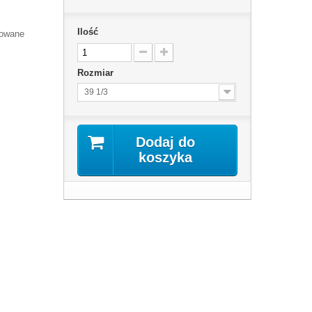
Ilość
kowane
Rozmiar
39 1/3
Dodaj do
koszyka