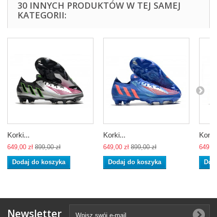
30 INNYCH PRODUKTÓW W TEJ SAMEJ
KATEGORII:
Korki...
Korki...
Korki.
649,00 zł
899,00 zł
649,00 zł
899,00 zł
649,00
Dodaj do koszyka
Dodaj do koszyka
Dod
Newsletter