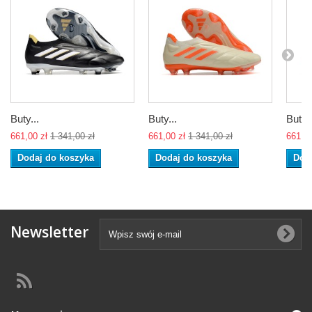
Buty...
Buty...
Buty..
661,00 zł
1 341,00 zł
661,00 zł
1 341,00 zł
661,00
Dodaj do koszyka
Dodaj do koszyka
Dod
Newsletter