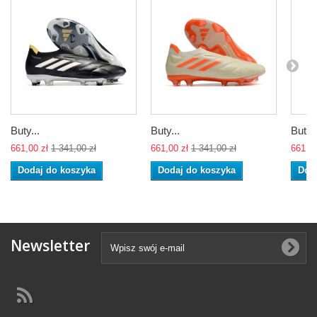
Buty...
Buty...
Buty..
661,00 zł
1 341,00 zł
661,00 zł
1 341,00 zł
661,00
Dodaj do koszyka
Dodaj do koszyka
Dod
Newsletter