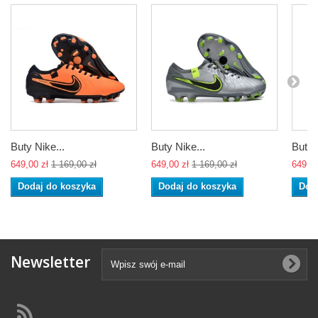
Buty Nike...
Buty Nike...
Buty 
649,00 zł
1 169,00 zł
649,00 zł
1 169,00 zł
649,00
Dodaj do koszyka
Dodaj do koszyka
Dod
Newsletter