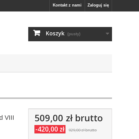
Kontakt z nami
Zaloguj się
Koszyk
(pusty)
509,00 zł
brutto
d VIII
-420,00 zł
929,00 zł
brutto