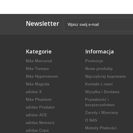
Newsletter
Kategorie
Informacja
Nike Mercurial
Promocje
Nike Tiempo
Nowe produkty
Nike Hypervenom
Najczęściej kupowane
Nike Magista
Kontakt z nami
adidas X
Wysyłka i Dostawa
Nike Phantom
Prywatność i
bezpieczeństwo
adidas Predator
Zwroty i Wymiany
adidas ACE
O NAS
adidas Nemeziz
Metody Płatności
adidas Copa