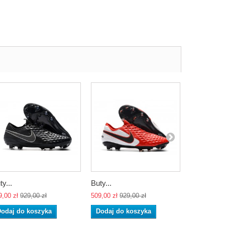
ty...
Buty...
Buty...
9,00 zł
929,00 zł
509,00 zł
929,00 zł
509,00 zł
92
odaj do koszyka
Dodaj do koszyka
Dodaj do