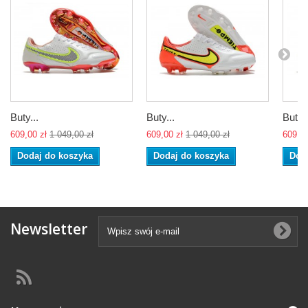
Buty...
Buty...
Buty..
609,00 zł
1 049,00 zł
609,00 zł
1 049,00 zł
609,00
Dodaj do koszyka
Dodaj do koszyka
Dod
Newsletter