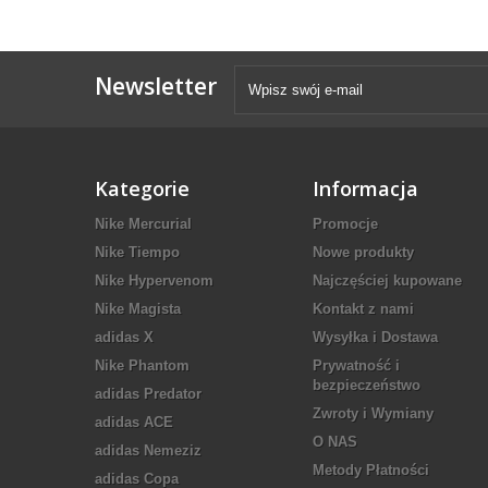
Newsletter
Kategorie
Informacja
Nike Mercurial
Promocje
Nike Tiempo
Nowe produkty
Nike Hypervenom
Najczęściej kupowane
Nike Magista
Kontakt z nami
adidas X
Wysyłka i Dostawa
Nike Phantom
Prywatność i
bezpieczeństwo
adidas Predator
Zwroty i Wymiany
adidas ACE
O NAS
adidas Nemeziz
Metody Płatności
adidas Copa