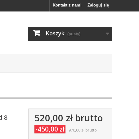
Kontakt z nami
Zaloguj się
Koszyk
(pusty)
520,00 zł
brutto
d 8
-450,00 zł
970,00 zł
brutto