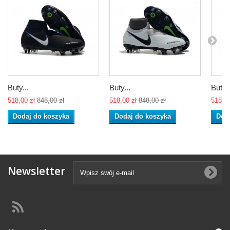
Buty...
Buty...
Buty..
518,00 zł
848,00 zł
518,00 zł
848,00 zł
518,00
Dodaj do koszyka
Dodaj do koszyka
Dod
Newsletter