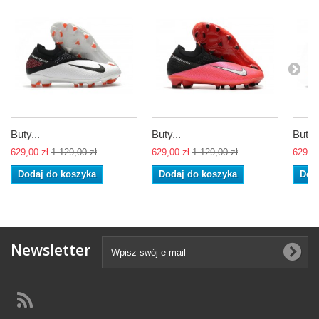
Buty...
Buty...
Buty..
629,00 zł
1 129,00 zł
629,00 zł
1 129,00 zł
629,00
Dodaj do koszyka
Dodaj do koszyka
Dod
Newsletter