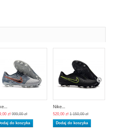
ke...
Nike...
Nike...
9,00 zł
999,00 zł
520,00 zł
1 150,00 zł
520,00 zł
1 
odaj do koszyka
Dodaj do koszyka
Dodaj do