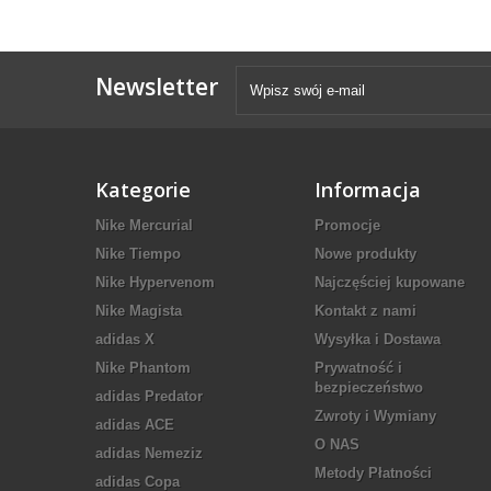
Newsletter
Kategorie
Informacja
Nike Mercurial
Promocje
Nike Tiempo
Nowe produkty
Nike Hypervenom
Najczęściej kupowane
Nike Magista
Kontakt z nami
adidas X
Wysyłka i Dostawa
Nike Phantom
Prywatność i
bezpieczeństwo
adidas Predator
Zwroty i Wymiany
adidas ACE
O NAS
adidas Nemeziz
Metody Płatności
adidas Copa