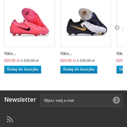
Nike...
Nike...
Nike..
624,00 zł
1 100,00 zł
624,00 zł
1 100,00 zł
624,00
Dodaj do koszyka
Dodaj do koszyka
Dod
Newsletter