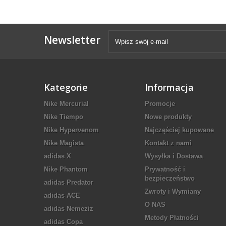
Newsletter
Kategorie
Informacja
Nike Mercurial
Promocje
Nike Tiempo
Nowe produkty
Nike Hypervenom
Najczęściej kupowane
Nike Magista
Kontakt z nami
adidas X
Wysyłka i Dostawa
Nike Phantom
Prywatność i
bezpieczeństwo
adidas Predator
Zwroty i Wymiany
adidas ACE
O NAS
adidas Nemeziz
Metody Płatności
adidas Copa