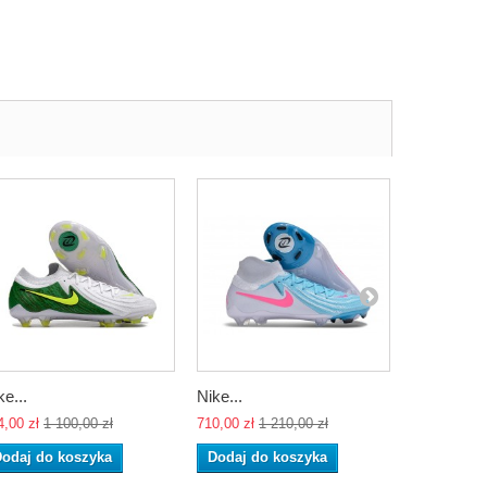
ke...
Nike...
Nike...
4,00 zł
1 100,00 zł
710,00 zł
1 210,00 zł
710,00 zł
1 
odaj do koszyka
Dodaj do koszyka
Dodaj do