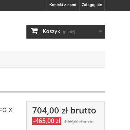
Kontakt z nami
Zaloguj się
Koszyk
(pusty)
704,00 zł
brutto
 FG X
-465,00 zł
1 169,00 zł
brutto