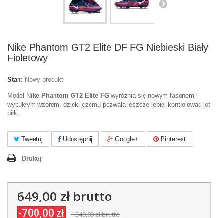
Nike Phantom GT2 Elite DF FG Niebieski Biały
Fioletowy
Stan:
Nowy produkt
Model N
ike Phantom GT2 Elite FG
wyróżnia się nowym fasonem i
wypukłym wzorem, dzięki czemu pozwala jeszcze lepiej kontrolować lot
piłki.
Tweetuj
Udostępnij
Google+
Pinterest
Drukuj
649,00 zł
brutto
-700,00 zł
1 349,00 zł
brutto