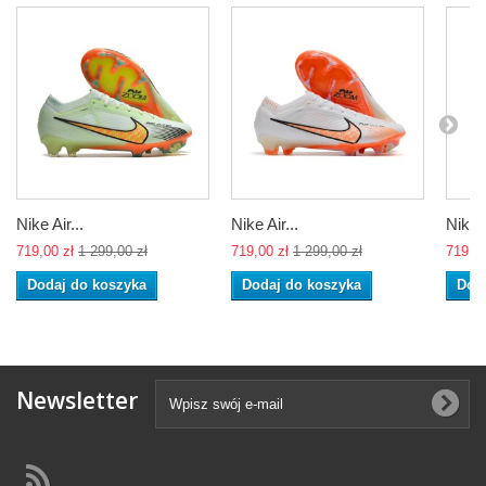
Nike Air...
Nike Air...
Nike A
719,00 zł
1 299,00 zł
719,00 zł
1 299,00 zł
719,00
Dodaj do koszyka
Dodaj do koszyka
Dod
Newsletter