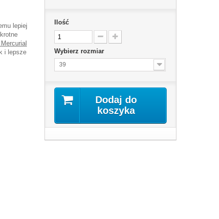
Ilość
emu lepiej
okrotne
 Mercurial
Wybierz rozmiar
k i lepsze
39
Dodaj do
koszyka