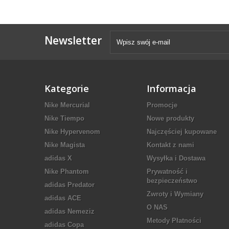
Newsletter
Kategorie
Informacja
Nike Mercurial
Promocje
Nike Tiempo
Nowe produkty
Nike Hypervenom
Najczęściej kupowane
Nike Magista
Kontakt z nami
adidas X
Wysyłka i Dostawa
Nike Phantom
Prywatność i
bezpieczeństwo
adidas Predator
Zwroty i Wymiany
adidas ACE
O NAS
adidas Nemeziz
Metody Płatności
adidas Copa