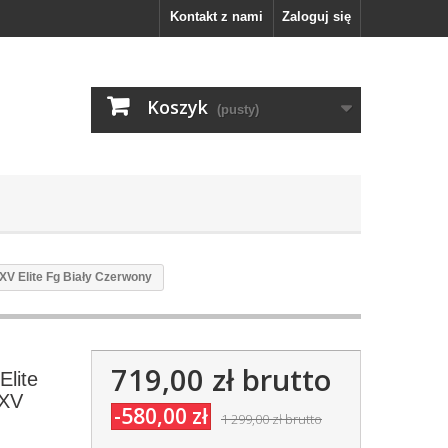
Kontakt z nami
Zaloguj się
Koszyk
(pusty)
 XV Elite Fg Biały Czerwony
719,00 zł
brutto
Elite
 XV
-580,00 zł
1 299,00 zł
brutto