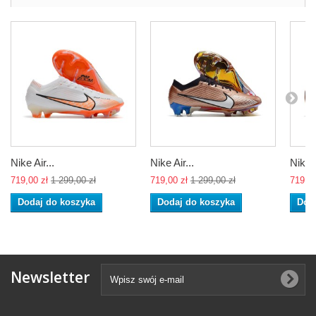
Nike Air...
Nike Air...
Nike A
719,00 zł
1 299,00 zł
719,00 zł
1 299,00 zł
719,00
Dodaj do koszyka
Dodaj do koszyka
Dod
Newsletter