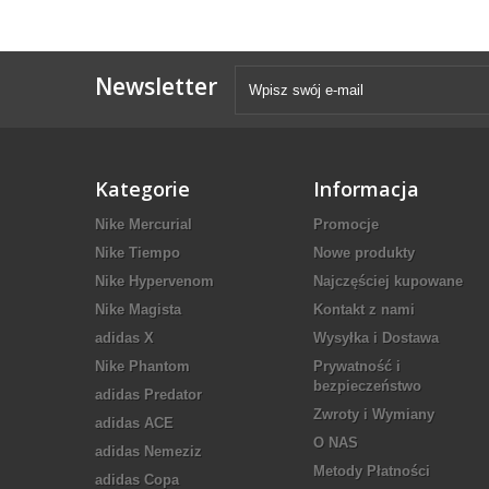
Newsletter
Kategorie
Informacja
Nike Mercurial
Promocje
Nike Tiempo
Nowe produkty
Nike Hypervenom
Najczęściej kupowane
Nike Magista
Kontakt z nami
adidas X
Wysyłka i Dostawa
Nike Phantom
Prywatność i
bezpieczeństwo
adidas Predator
Zwroty i Wymiany
adidas ACE
O NAS
adidas Nemeziz
Metody Płatności
adidas Copa