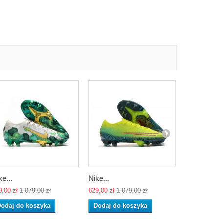
ke...
Nike...
Nike...
9,00 zł
1 079,00 zł
629,00 zł
1 079,00 zł
629,00 zł
1 
odaj do koszyka
Dodaj do koszyka
Dodaj do