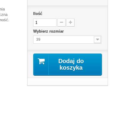
nia
Ilość
czna
ność.
Wybierz rozmiar
39
Dodaj do
koszyka