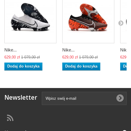
Nike...
Nike...
Nike..
629,00 zł
1 079,00 zł
629,00 zł
1 079,00 zł
629,00
Dodaj do koszyka
Dodaj do koszyka
Dod
Newsletter