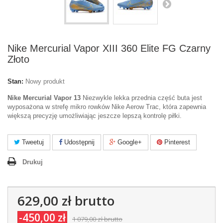
Nike Mercurial Vapor XIII 360 Elite FG Czarny
Złoto
Stan:
Nowy produkt
Nike Mercurial Vapor 13
Niezwykle lekka przednia część buta jest
wyposażona w strefę mikro rowków Nike Aerow Trac, która zapewnia
większą precyzję umożliwiając jeszcze lepszą kontrolę piłki.
Tweetuj
Udostępnij
Google+
Pinterest
Drukuj
629,00 zł
brutto
-450,00 zł
1 079,00 zł
brutto