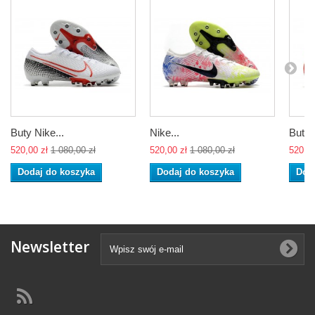
Buty Nike...
Nike...
Buty..
520,00 zł
1 080,00 zł
520,00 zł
1 080,00 zł
520,00
Dodaj do koszyka
Dodaj do koszyka
Dod
Newsletter